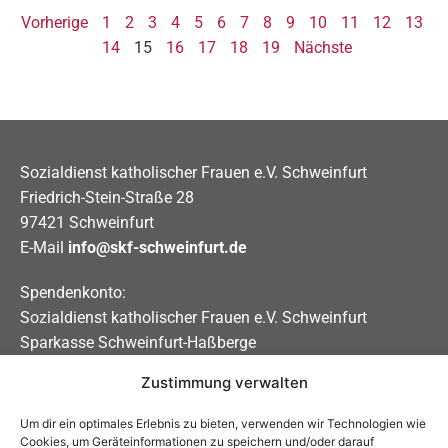
Vorherige
1
2
3
4
5
6
7
8
9
10
11
12
13
14
15
16
17
18
19
Nächste
Sozialdienst katholischer Frauen e.V. Schweinfurt
Friedrich-Stein-Straße 28
97421 Schweinfurt
E-Mail
info@skf-schweinfurt.de
Spendenkonto:
Sozialdienst katholischer Frauen e.V. Schweinfurt
Sparkasse Schweinfurt-Haßberge
Zustimmung verwalten
IBAN DE31 7935 0101 0000 0208 83
BIC BYLADEM1KSW
Um dir ein optimales Erlebnis zu bieten, verwenden wir Technologien wie
Cookies, um Geräteinformationen zu speichern und/oder darauf