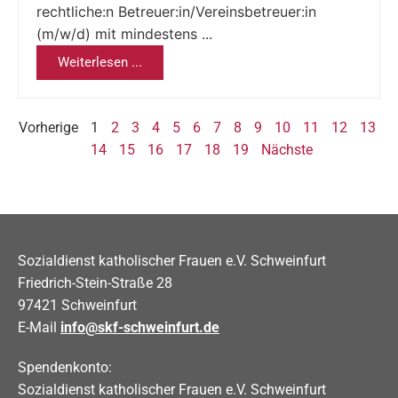
rechtliche:n Betreuer:in/Vereinsbetreuer:in
(m/w/d) mit mindestens ...
Weiterlesen ...
Vorherige
1
2
3
4
5
6
7
8
9
10
11
12
13
14
15
16
17
18
19
Nächste
Sozialdienst katholischer Frauen e.V. Schweinfurt
Friedrich-Stein-Straße 28
97421 Schweinfurt
E-Mail
info@skf-schweinfurt.de
Spendenkonto:
Sozialdienst katholischer Frauen e.V. Schweinfurt