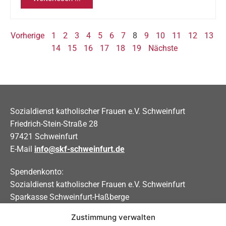
Vorherige
1
2
3
4
5
6
7
8
9
10
11
12
13
14
15
16
17
18
19
Nächste
Sozialdienst katholischer Frauen e.V. Schweinfurt
Friedrich-Stein-Straße 28
97421 Schweinfurt
E-Mail
info@skf-schweinfurt.de
Spendenkonto:
Sozialdienst katholischer Frauen e.V. Schweinfurt
Sparkasse Schweinfurt-Haßberge
Zustimmung verwalten
IBAN DE31 7935 0101 0000 0208 83