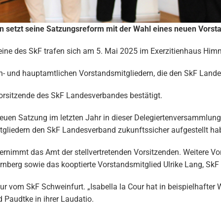
n setzt seine Satzungsreform mit der Wahl eines neuen Vors
reine des SkF trafen sich am 5. Mai 2025 im Exerzitienhaus Hi
n- und hauptamtlichen Vorstandsmitgliedern, die den SkF Land
Vorsitzende des SkF Landesverbandes bestätigt.
 neuen Satzung im letzten Jahr in dieser Delegiertenversammlu
liedern den SkF Landesverband zukunftssicher aufgestellt hab
ernimmt das Amt der stellvertretenden Vorsitzenden. Weitere Vor
nberg sowie das kooptierte Vorstandsmitglied Ulrike Lang, SkF
vom SkF Schweinfurt. „Isabella la Cour hat in beispielhafter We
d Paudtke in ihrer Laudatio.