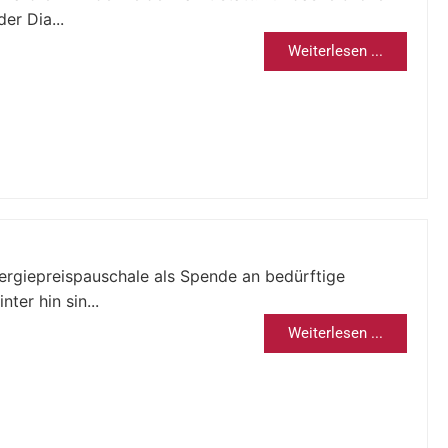
er Dia...
Weiterlesen ...
Energiepreispauschale als Spende an bedürftige
ter hin sin...
Weiterlesen ...