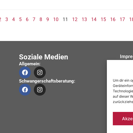
2
3
4
5
6
7
8
9
10
11
12
13
14
15
16
17
1
Soziale Medien
Impr
Allgemein:
Daten
Barrie
Um dir ein 
Schwangerschaftsberatung:
Geräteinfor
Technologie
auf dieser W
zurückziehs
Akze