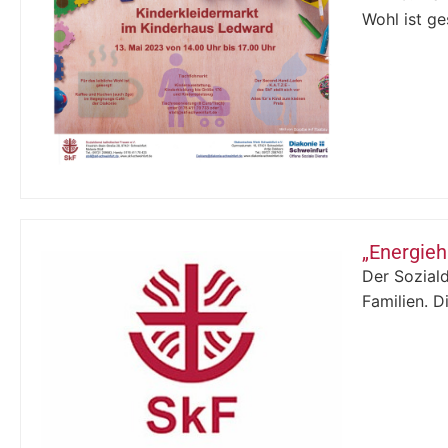
Wohl ist g
„Energieh
Der Soziald
Familien. D