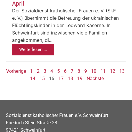
April
Der Sozialdienst katholischer Frauen e. V. (SkF
e. V.) übernimmt die Betreuung der ukrainischen
Flüchtlingskinder in der Ledward Kaserne. In
Schweinfurt sind inzwischen viele Familien
angekommen, di...
Weiterlesen ...
Vorherige
1
2
3
4
5
6
7
8
9
10
11
12
13
14
15
16
17
18
19
Nächste
Sozialdienst katholischer Frauen e.V. Schweinfurt
Friedrich-Stein-Straße 28
97421 Schweinfurt