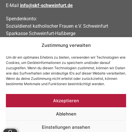
E-Mail
info@skf-schweinfurt.de
Spendenkonto:
Sozialdienst katholischer Frauen e.V. Schweinfurt
Sparkasse Schweinfurt-Haßberge
Zustimmung verwalten
IBAN DE31 7935 0101 0000 0208 83
BIC BYLADEM1KSW
Um dir ein optimales Erlebnis zu bieten, verwenden wir Technologien wie
Cookies, um Geräteinformationen zu speichern und/oder darauf
Soziale Medien
zuzugreifen. Wenn du diesen Technologien zustimmst, können wir Daten
wie das Surfverhalten oder eindeutige IDs auf dieser Website verarbeiten.
Allgemein:
Wenn du deine Zustimmung nicht erteilst oder zurückziehst, können
bestimmte Merkmale und Funktionen beeinträchtigt werden.
Schwangerschaftsberatung:
Akzeptieren
Ablehnen
Impressum
Datenschutzerklärung
Einstellungen ansehen