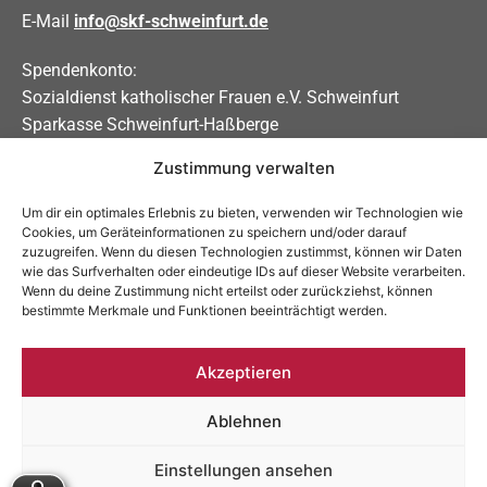
E-Mail
info@skf-schweinfurt.de
Spendenkonto:
Sozialdienst katholischer Frauen e.V. Schweinfurt
Sparkasse Schweinfurt-Haßberge
Zustimmung verwalten
IBAN DE31 7935 0101 0000 0208 83
BIC BYLADEM1KSW
Um dir ein optimales Erlebnis zu bieten, verwenden wir Technologien wie
Cookies, um Geräteinformationen zu speichern und/oder darauf
Soziale Medien
zuzugreifen. Wenn du diesen Technologien zustimmst, können wir Daten
wie das Surfverhalten oder eindeutige IDs auf dieser Website verarbeiten.
Allgemein:
Wenn du deine Zustimmung nicht erteilst oder zurückziehst, können
bestimmte Merkmale und Funktionen beeinträchtigt werden.
Schwangerschaftsberatung:
Akzeptieren
Ablehnen
Impressum
Datenschutzerklärung
Einstellungen ansehen