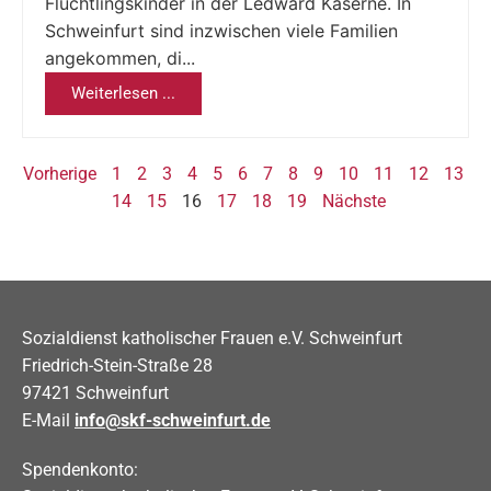
Flüchtlingskinder in der Ledward Kaserne. In
Schweinfurt sind inzwischen viele Familien
angekommen, di...
Weiterlesen ...
Vorherige
1
2
3
4
5
6
7
8
9
10
11
12
13
14
15
16
17
18
19
Nächste
Sozialdienst katholischer Frauen e.V. Schweinfurt
Friedrich-Stein-Straße 28
97421 Schweinfurt
E-Mail
info@skf-schweinfurt.de
Spendenkonto: