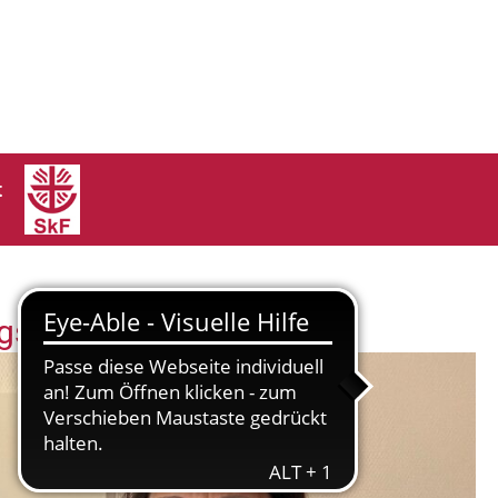
t
ngsvereins