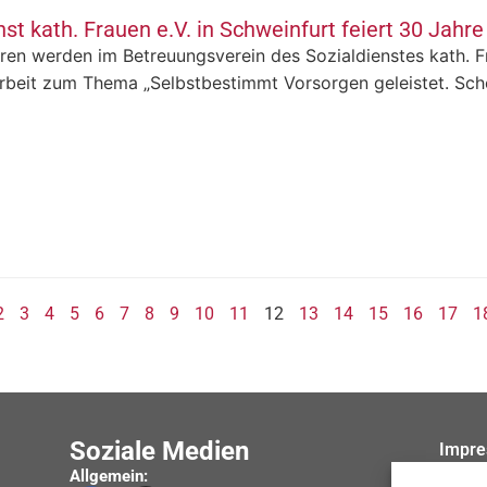
nst kath. Frauen e.V. in Schweinfurt feiert 30 Jahr
ren werden im Betreuungsverein des Sozialdienstes kath. F
rbeit zum Thema „Selbstbestimmt Vorsorgen geleistet. Scho
2
3
4
5
6
7
8
9
10
11
12
13
14
15
16
17
1
Soziale Medien
Impr
Allgemein:
Daten