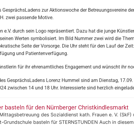
s GesprächsLadens zur Aktionswoche der Betreuungsvereine der
a H. zwei passende Motive.
n e.V. durch sein Logo repräsentiert. Dazu hat die junge Künstl
 seinen Werten symbolisiert. Im Bild Nummer zwei wird die Them
ratische Seite der Vorsorge. Die Uhr steht für den Lauf der Zeit
rfügung und Patientenverfügung.
Künstlerin für ihr ehrenamtliches Engagement und wünscht ihr no
er des GesprächsLadens Lorenz Hummel sind am Dienstag, 17.09.
24 zwischen 14 und 18 Uhr. Interessierte sind herzlich eingelad
r basteln für den Nürnberger Christkindlesmarkt
Mittagsbetreuung des Sozialdienst kath. Frauen e. V. (SkF)
t-Grundschule basteln für STERNSTUNDEN Auch in diesem Jah