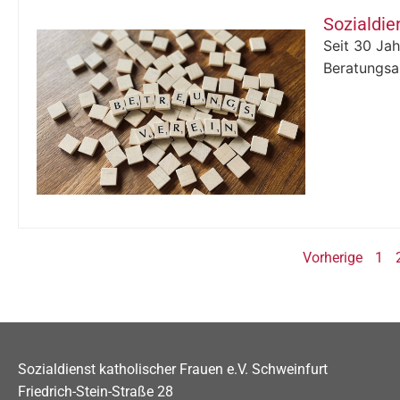
Sozialdie
Seit 30 Jah
Beratungsa
Vorherige
1
Sozialdienst katholischer Frauen e.V. Schweinfurt
Friedrich-Stein-Straße 28