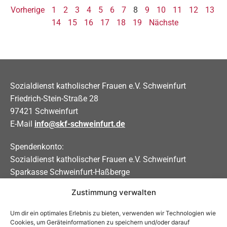
Vorherige
1
2
3
4
5
6
7
8
9
10
11
12
13
14
15
16
17
18
19
Nächste
Sozialdienst katholischer Frauen e.V. Schweinfurt
Friedrich-Stein-Straße 28
97421 Schweinfurt
E-Mail
info@skf-schweinfurt.de
Spendenkonto:
Sozialdienst katholischer Frauen e.V. Schweinfurt
Sparkasse Schweinfurt-Haßberge
Zustimmung verwalten
IBAN DE31 7935 0101 0000 0208 83
BIC BYLADEM1KSW
Um dir ein optimales Erlebnis zu bieten, verwenden wir Technologien wie
Cookies, um Geräteinformationen zu speichern und/oder darauf