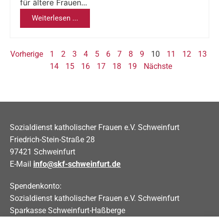
für ältere Frauen...
Weiterlesen ...
Vorherige
1
2
3
4
5
6
7
8
9
10
11
12
13
14
15
16
17
18
19
Nächste
Sozialdienst katholischer Frauen e.V. Schweinfurt
Friedrich-Stein-Straße 28
97421 Schweinfurt
E-Mail
info@skf-schweinfurt.de
Spendenkonto:
Sozialdienst katholischer Frauen e.V. Schweinfurt
Sparkasse Schweinfurt-Haßberge