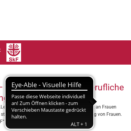
t
 – Weichenstellung für berufliche
ung mit dem SkF“
Lebenswirklichkeit in Bayern“, das sich gezielt an Frauen
g stand ganz im Zeichen der beruflichen Bildung von Frauen.
“ vor. Dieses Projekt wird erstmals durch den