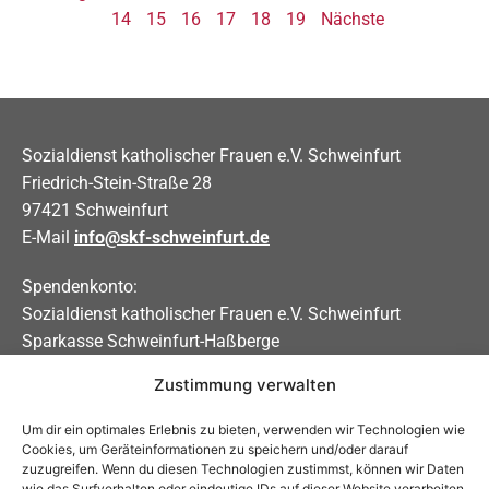
14
15
16
17
18
19
Nächste
Sozialdienst katholischer Frauen e.V. Schweinfurt
Friedrich-Stein-Straße 28
97421 Schweinfurt
E-Mail
info@skf-schweinfurt.de
Spendenkonto:
Sozialdienst katholischer Frauen e.V. Schweinfurt
Sparkasse Schweinfurt-Haßberge
Zustimmung verwalten
IBAN DE31 7935 0101 0000 0208 83
BIC BYLADEM1KSW
Um dir ein optimales Erlebnis zu bieten, verwenden wir Technologien wie
Cookies, um Geräteinformationen zu speichern und/oder darauf
Soziale Medien
zuzugreifen. Wenn du diesen Technologien zustimmst, können wir Daten
wie das Surfverhalten oder eindeutige IDs auf dieser Website verarbeiten.