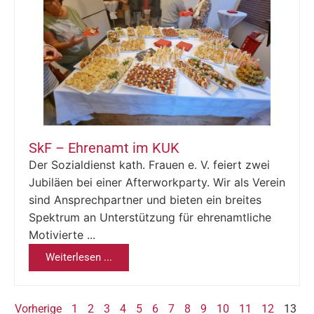
SkF – Ehrenamt im KUK
Der Sozialdienst kath. Frauen e. V. feiert zwei
Jubiläen bei einer Afterworkparty. Wir als Verein
sind Ansprechpartner und bieten ein breites
Spektrum an Unterstützung für ehrenamtliche
Motivierte ...
Weiterlesen ...
Vorherige
1
2
3
4
5
6
7
8
9
10
11
12
13