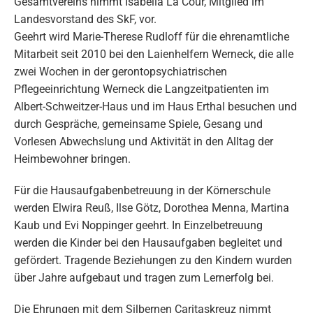
Gesamtvereins nimmt Isabella La Cour, Mitglied im
Landesvorstand des SkF, vor.
Geehrt wird Marie-Therese Rudloff für die ehrenamtliche
Mitarbeit seit 2010 bei den Laienhelfern Werneck, die alle
zwei Wochen in der gerontopsychiatrischen
Pflegeeinrichtung Werneck die Langzeitpatienten im
Albert-Schweitzer-Haus und im Haus Erthal besuchen und
durch Gespräche, gemeinsame Spiele, Gesang und
Vorlesen Abwechslung und Aktivität in den Alltag der
Heimbewohner bringen.
Für die Hausaufgabenbetreuung in der Körnerschule
werden Elwira Reuß, Ilse Götz, Dorothea Menna, Martina
Kaub und Evi Noppinger geehrt. In Einzelbetreuung
werden die Kinder bei den Hausaufgaben begleitet und
gefördert. Tragende Beziehungen zu den Kindern wurden
über Jahre aufgebaut und tragen zum Lernerfolg bei.
Die Ehrungen mit dem Silbernen Caritaskreuz nimmt