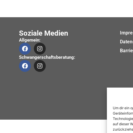
Soziale Medien
Impr
Allgemein:
Daten
Barrie
Schwangerschaftsberatung:
Um dir ein 
Geräteinfor
Technologie
auf dieser W
zurückziehs