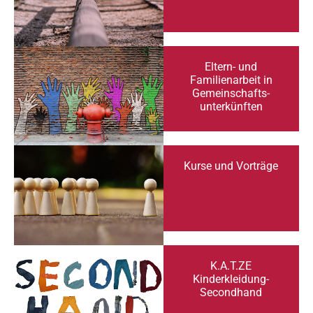
Eltern- und
Familienarbeit in
Gemeinschafts-
unterkünften
Kurse und Vorträge
K.A.T.ZE
Kinderkleidung-
Secondhand