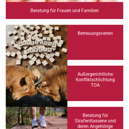
Beratung für Frauen und Familien
Betreuungsverein
Außergerichtliche
Konfliktschlichtung
TOA
Beratung für
Strafentlassene und
deren Angehörige