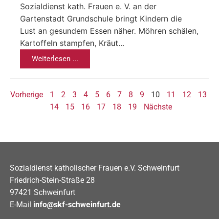
Sozialdienst kath. Frauen e. V. an der
Gartenstadt Grundschule bringt Kindern die
Lust an gesundem Essen näher. Möhren schälen,
Kartoffeln stampfen, Kräut...
Weiterlesen ...
Vorherige
1
2
3
4
5
6
7
8
9
10
11
12
13
14
15
16
17
18
19
Nächste
Sozialdienst katholischer Frauen e.V. Schweinfurt
Friedrich-Stein-Straße 28
97421 Schweinfurt
E-Mail
info@skf-schweinfurt.de