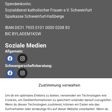
Spendenkonto:
Sozialdienst katholischer Frauen e.V. Schweinfurt
Sparkasse Schweinfurt-Haßberge
IBAN DE31 7935 0101 0000 0208 83
BIC BYLADEM1KSW
Soziale Medien
Allgemein:
Schwangerschaftsberatung:
Zustimmung verwalten
Impressum
Datenschutzerklärung
Um dir ein optimales Erlebnis zu bieten, verwenden wir Technologien wie
Cookies, um Geräteinformationen zu speichern und/oder darauf zuzugreifen.
Barrierefreiheitserklärung
Wenn du diesen Technologien zustimmst, können wir Daten wie das
Surfverhalten oder eindeutige IDs auf dieser Website verarbeiten. Wenn du