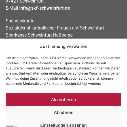
97421 Schweinfurt
E-Mail
info@skf-schweinfurt.de
Spendenkonto:
Sozialdienst katholischer Frauen e.V. Schweinfurt
Sparkasse Schweinfurt-Haßberge
Zustimmung verwalten
IBAN DE31 7935 0101 0000 0208 83
BIC BYLADEM1KSW
Um dir ein optimales Erlebnis zu bieten, verwenden wir Technologien wie
Cookies, um Geräteinformationen zu speichern und/oder darauf
Soziale Medien
zuzugreifen. Wenn du diesen Technologien zustimmst, können wir Daten
wie das Surfverhalten oder eindeutige IDs auf dieser Website verarbeiten.
Allgemein:
Wenn du deine Zustimmung nicht erteilst oder zurückziehst, können
bestimmte Merkmale und Funktionen beeinträchtigt werden.
Schwangerschaftsberatung:
Akzeptieren
Ablehnen
Impressum
Datenschutzerklärung
Einstellungen ansehen