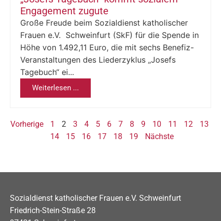
Engagement zugute
Große Freude beim Sozialdienst katholischer
Frauen e.V. Schweinfurt (SkF) für die Spende in
Höhe von 1.492,11 Euro, die mit sechs Benefiz-
Veranstaltungen des Liederzyklus „Josefs
Tagebuch“ ei...
Weiterlesen ...
Vorherige
1
2
3
4
5
6
7
8
9
10
11
12
13
14
15
16
17
18
19
Nächste
Sozialdienst katholischer Frauen e.V. Schweinfurt
Friedrich-Stein-Straße 28