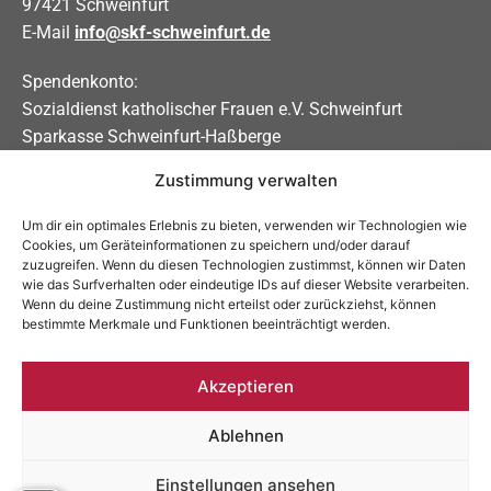
97421 Schweinfurt
E-Mail
info@skf-schweinfurt.de
Spendenkonto:
Sozialdienst katholischer Frauen e.V. Schweinfurt
Sparkasse Schweinfurt-Haßberge
Zustimmung verwalten
IBAN DE31 7935 0101 0000 0208 83
BIC BYLADEM1KSW
Um dir ein optimales Erlebnis zu bieten, verwenden wir Technologien wie
Cookies, um Geräteinformationen zu speichern und/oder darauf
Soziale Medien
zuzugreifen. Wenn du diesen Technologien zustimmst, können wir Daten
wie das Surfverhalten oder eindeutige IDs auf dieser Website verarbeiten.
Allgemein:
Wenn du deine Zustimmung nicht erteilst oder zurückziehst, können
bestimmte Merkmale und Funktionen beeinträchtigt werden.
Schwangerschaftsberatung:
Akzeptieren
Ablehnen
Impressum
Datenschutzerklärung
Einstellungen ansehen