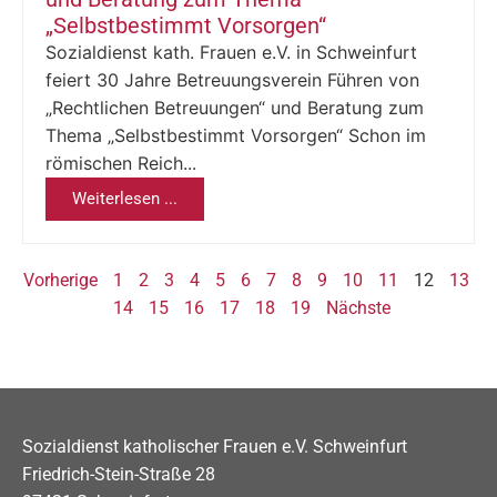
„Selbstbestimmt Vorsorgen“
Sozialdienst kath. Frauen e.V. in Schweinfurt
feiert 30 Jahre Betreuungsverein Führen von
„Rechtlichen Betreuungen“ und Beratung zum
Thema „Selbstbestimmt Vorsorgen“ Schon im
römischen Reich...
Weiterlesen ...
Vorherige
1
2
3
4
5
6
7
8
9
10
11
12
13
14
15
16
17
18
19
Nächste
Sozialdienst katholischer Frauen e.V. Schweinfurt
Friedrich-Stein-Straße 28