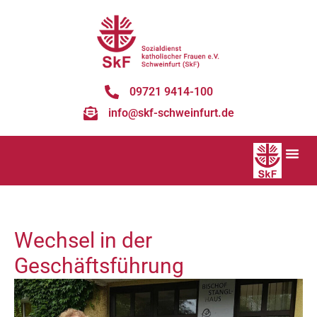
09721 9414-100
info@skf-schweinfurt.de
Wechsel in der
Geschäftsführung