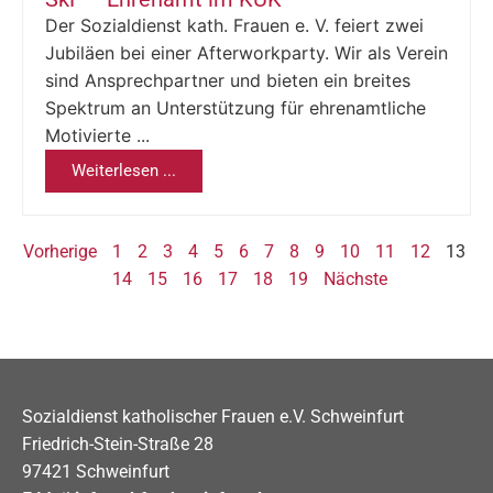
Der Sozialdienst kath. Frauen e. V. feiert zwei
Jubiläen bei einer Afterworkparty. Wir als Verein
sind Ansprechpartner und bieten ein breites
Spektrum an Unterstützung für ehrenamtliche
Motivierte ...
Weiterlesen ...
Vorherige
1
2
3
4
5
6
7
8
9
10
11
12
13
14
15
16
17
18
19
Nächste
Sozialdienst katholischer Frauen e.V. Schweinfurt
Friedrich-Stein-Straße 28
97421 Schweinfurt