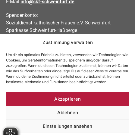
E-Mail
info@skf-schweinfurt.de
Spendenkonto:
Sozialdienst katholischer Frauen e.V. Schweinfurt
Sparkasse Schweinfurt-Haßberge
Zustimmung verwalten
IBAN DE31 7935 0101 0000 0208 83
BIC BYLADEM1KSW
Um dir ein optimales Erlebnis zu bieten, verwenden wir Technologien wie
Cookies, um Geräteinformationen zu speichern und/oder darauf
Soziale Medien
zuzugreifen. Wenn du diesen Technologien zustimmst, können wir Daten
wie das Surfverhalten oder eindeutige IDs auf dieser Website verarbeiten.
Allgemein:
Wenn du deine Zustimmung nicht erteilst oder zurückziehst, können
bestimmte Merkmale und Funktionen beeinträchtigt werden.
Schwangerschaftsberatung:
Akzeptieren
Ablehnen
Impressum
Datenschutzerklärung
Einstellungen ansehen
Barrierefreiheitserklärung