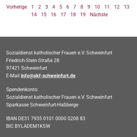
Vorherige
1
2
3
4
5
6
7
8
9
10
11
12
13
14
15
16
17
18
19
Nächste
Sozialdienst katholischer Frauen e.V. Schweinfurt
Friedrich-Stein-Straße 28
97421 Schweinfurt
E-Mail
info@skf-schweinfurt.de
Spendenkonto:
Sozialdienst katholischer Frauen e.V. Schweinfurt
Sparkasse Schweinfurt-Haßberge
IBAN DE31 7935 0101 0000 0208 83
BIC BYLADEM1KSW