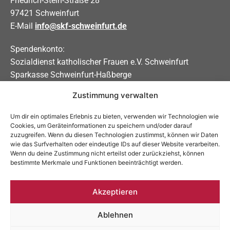
Friedrich-Stein-Straße 28
97421 Schweinfurt
E-Mail
info@skf-schweinfurt.de
Spendenkonto:
Sozialdienst katholischer Frauen e.V. Schweinfurt
Sparkasse Schweinfurt-Haßberge
Zustimmung verwalten
IBAN DE31 7935 0101 0000 0208 83
BIC BYLADEM1KSW
Um dir ein optimales Erlebnis zu bieten, verwenden wir Technologien wie
Cookies, um Geräteinformationen zu speichern und/oder darauf
Soziale Medien
zuzugreifen. Wenn du diesen Technologien zustimmst, können wir Daten
wie das Surfverhalten oder eindeutige IDs auf dieser Website verarbeiten.
Allgemein:
Wenn du deine Zustimmung nicht erteilst oder zurückziehst, können
bestimmte Merkmale und Funktionen beeinträchtigt werden.
Schwangerschaftsberatung:
Akzeptieren
Ablehnen
Impressum