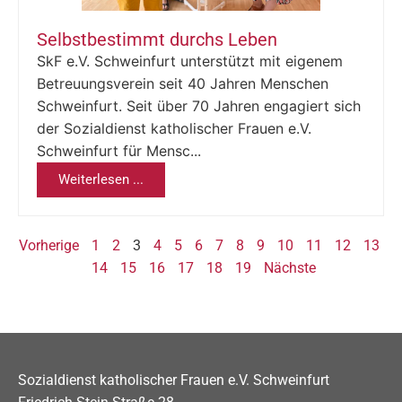
Selbstbestimmt durchs Leben
SkF e.V. Schweinfurt unterstützt mit eigenem
Betreuungsverein seit 40 Jahren Menschen
Schweinfurt. Seit über 70 Jahren engagiert sich
der Sozialdienst katholischer Frauen e.V.
Schweinfurt für Mensc...
Weiterlesen ...
Vorherige
1
2
3
4
5
6
7
8
9
10
11
12
13
14
15
16
17
18
19
Nächste
Sozialdienst katholischer Frauen e.V. Schweinfurt