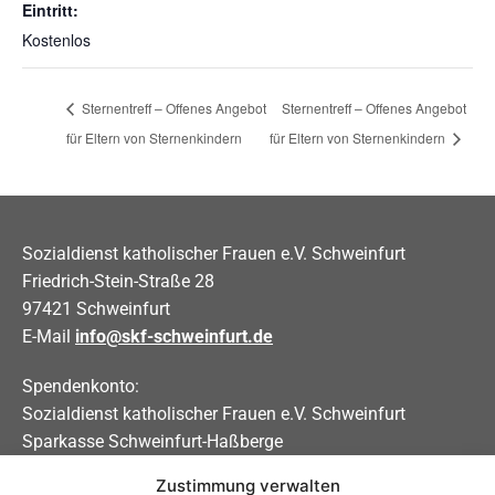
Eintritt:
Kostenlos
Sternentreff – Offenes Angebot
Sternentreff – Offenes Angebot
für Eltern von Sternenkindern
für Eltern von Sternenkindern
Sozialdienst katholischer Frauen e.V. Schweinfurt
Friedrich-Stein-Straße 28
97421 Schweinfurt
E-Mail
info@skf-schweinfurt.de
Spendenkonto:
Sozialdienst katholischer Frauen e.V. Schweinfurt
Sparkasse Schweinfurt-Haßberge
Zustimmung verwalten
IBAN DE31 7935 0101 0000 0208 83