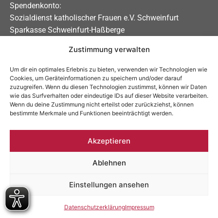
Spendenkonto:
Sozialdienst katholischer Frauen e.V. Schweinfurt
Sparkasse Schweinfurt-Haßberge
Zustimmung verwalten
IBAN DE31 7935 0101 0000 0208 83
BIC BYLADEM1KSW
Um dir ein optimales Erlebnis zu bieten, verwenden wir Technologien wie
Cookies, um Geräteinformationen zu speichern und/oder darauf
Soziale Medien
zuzugreifen. Wenn du diesen Technologien zustimmst, können wir Daten
wie das Surfverhalten oder eindeutige IDs auf dieser Website verarbeiten.
Allgemein:
Wenn du deine Zustimmung nicht erteilst oder zurückziehst, können
bestimmte Merkmale und Funktionen beeinträchtigt werden.
Schwangerschaftsberatung:
Akzeptieren
Ablehnen
Impressum
Datenschutzerklärung
Einstellungen ansehen
Barrierefreiheitserklärung
Datenschutzerklärung
Impressum