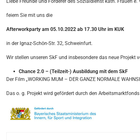
Liebe Freunde und Förderer des Sozialdienst kath. Frauen e. V
feiern Sie mit uns die
Afterworkparty am 05.10.2022 ab 17.30 Uhr im KUK
in der Ignaz-Schön-Str. 32, Schweinfurt.
Wir stellen unseren SkF und insbesondere das neue Projekt v
Chance 2.0 – (Teilzeit-) Ausbildung mit dem SkF
Der Film „WORKING MUM – DER GANZE NORMALE WAHNSINN“ fü
Das o. g. Projekt wird gefördert durch den Arbeitsmarktfond