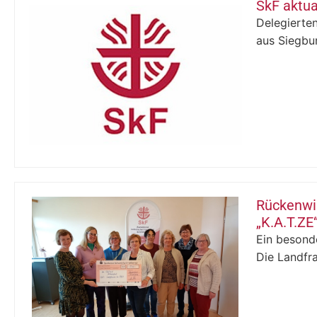
SkF aktual
Delegierte
aus Siegbu
Rückenwi
„K.A.T.ZE
Ein besonde
Die Landfr