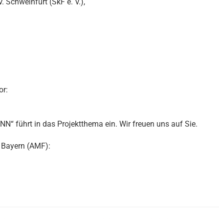
. Schweinfurt (SkF e. V.),
or:
hrt in das Projektthema ein. Wir freuen uns auf Sie.
s Bayern (AMF):