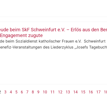
ude beim SkF Schweinfurt e.V. – Erlös aus den B
 Engagement zugute
e beim Sozialdienst katholischer Frauen e.V. Schweinfurt (
enefiz-Veranstaltungen des Liederzyklus „Josefs Tagebuch“ 
2
3
4
5
6
7
8
9
10
11
12
13
14
15
16
17
1